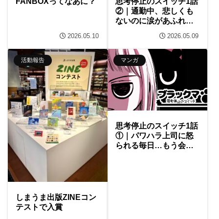
FANBOXってなあに？
思考停止のスイッチ1話
②｜通勤中、悲しくも
ないのに涙があふれ出
て…
2026.05.10
2026.05.09
活動報告
マンガ
思考停止のスイッチ1話
①｜パワハラ上司に怒
られる毎日…もう会社
に行きたくない…
しまうま出版ZINEコン
テストで入賞